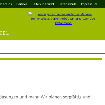
Navig
Über Uns
Partner
Seitenübersicht
Datenschutz
Impressum
übers
BEL,
glasungen und mehr. Wir planen sorgfältig und