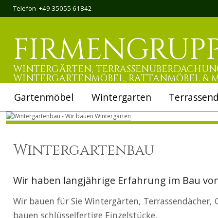
Telefon +49 35055 61842
FIRMENGRUP
Search
WINTERGÄRTEN, TERRASSENÜBERDACHUNG
WINTERGARTENMÖBEL, RATTANMÖBEL & 
Navigation
Gartenmöbel
Wintergarten
Terrassen
überspringen
Wintergartenbau
Wir haben langjährige Erfahrung im Bau vo
Wir bauen für Sie Wintergärten, Terrassendächer,
bauen schlüsselfertige Einzelstücke.