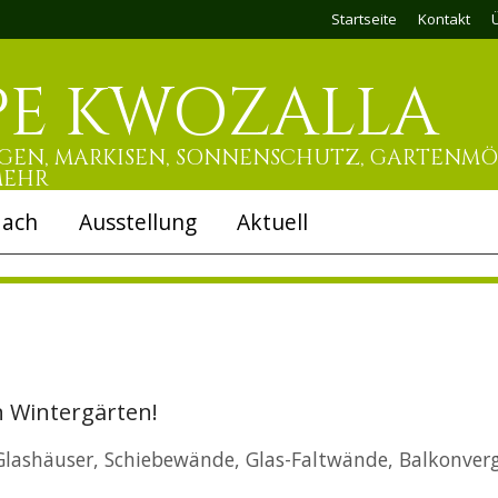
Startseite
Kontakt
PE KWOZALLA
EN, MARKISEN, SONNENSCHUTZ, GARTENMÖ
MEHR
dach
Ausstellung
Aktuell
n Wintergärten!
 Glashäuser, Schiebewände, Glas-Faltwände, Balkonver