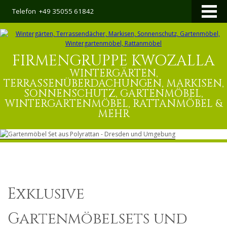
Telefon +49 35055 61842
.
Search
FIRMENGRUPPE KWOZALLA
WINTERGÄRTEN,
TERRASSENÜBERDACHUNGEN, MARKISEN,
SONNENSCHUTZ, GARTENMÖBEL,
WINTERGARTENMÖBEL, RATTANMÖBEL &
MEHR
.
Exklusive
Gartenmöbelsets und