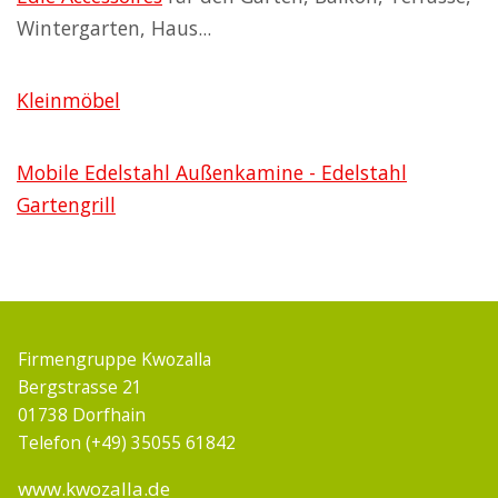
Wintergarten, Haus...
Kleinmöbel
Mobile Edelstahl Außenkamine - Edelstahl
Gartengrill
Firmengruppe Kwozalla
Bergstrasse 21
01738 Dorfhain
Telefon (+49) 35055 61842
www.kwozalla.de